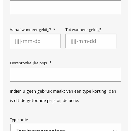
Vanaf wanneer geldig?
*
Tot wanneer geldig?
JJJJ
JJJJ
dash
dash
Oorspronkelijke prijs
*
MM
MM
dash
dash
DD
DD
Indien u geen gebruik maakt van een type korting, dan
is dit de getoonde prijs bij de actie.
Type actie