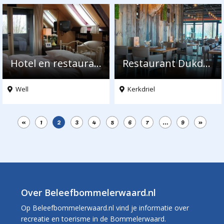
Hotel en restaurant Amadeus
Restaurant Dukdalf
Well
Kerkdriel
«
1
2
3
4
5
6
7
…
9
»
Over Beleefbommelerwaard.nl
Op Beleefbommelerwaard.nl vind je informatie over
recreatie en toerisme in de Bommelerwaard.