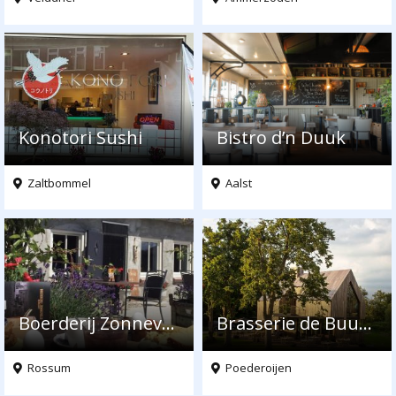
Konotori Sushi
Bistro d’n Duuk
Zaltbommel
Aalst
Boerderij Zonneveld
Brasserie de Buurman
Rossum
Poederoijen