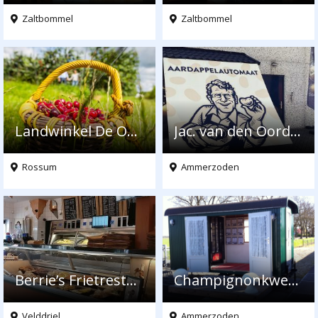
Zaltbommel
Zaltbommel
Landwinkel De Overscharen
Jac. van den Oord Potatoes
Rossum
Ammerzoden
Berrie’s Frietrestaurant
Champignonkwekerijen de Hopwaag
Velddriel
Ammerzoden