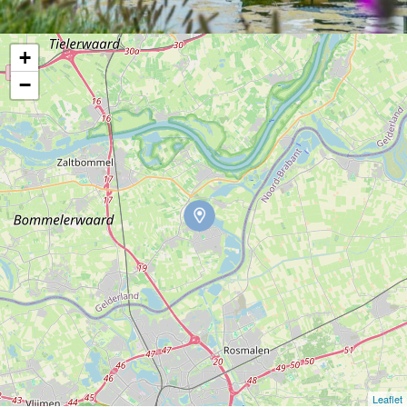
+
−
Leaflet