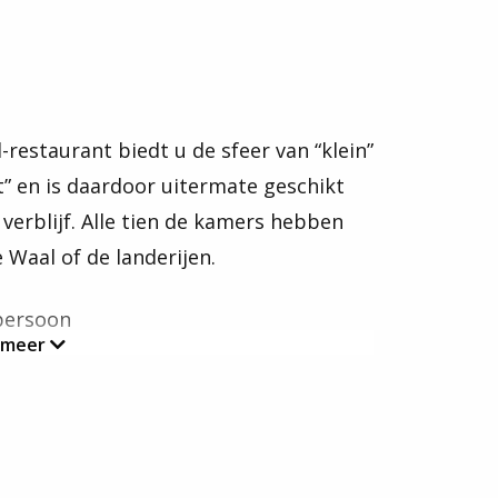
-restaurant biedt u de sfeer van “klein”
” en is daardoor uitermate geschikt
 verblijf. Alle tien de kamers hebben
e Waal of de landerijen.
persoon
 meer
mer met bad of douche en wc.
veerd aan tafel.
maal driegangendiner.