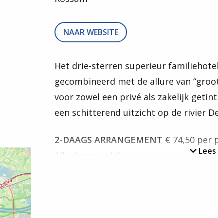
NAAR WEBSITE
Het drie-sterren superieur familiehotel
gecombineerd met de allure van “groot
voor zowel een privé als zakelijk getint
een schitterend uitzicht op de rivier D
2-DAAGS ARRANGEMENT
€ 74,50 per 
Lees
Alle dagen geldig.
Eenmaal overnachting 2-persoonska
Eenmaal uitgebreid ontbijt uitgeser
Brood met smeersels vooraf en een