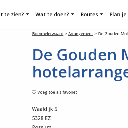
t te zien?
Wat te doen?
Routes
Plan je
Bommelerwaard
>
Arrangement
>
De Gouden Mol
De Gouden 
hotelarran
Voeg toe als favoriet
Waaldijk 5
5328 EZ
Rossum