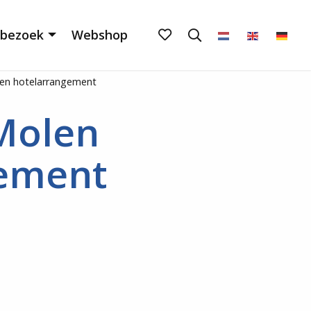
Mijn
Open
 bezoek
Webshop
het
favorieten
zoekveld
en hotelarrangement
Molen
gement