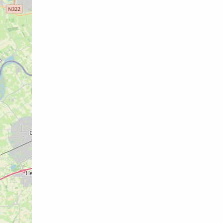
Afgesloten overdekte fietsenstalli
Uit in de regio magazine / fietsrout
Gratis Wifi
Gratis parkeren
3-DAAGS ARRANGEMENT
€ 144.50 per
Alle dagen geldig.
Tweemaal overnachting 2-persoons
Tweemaal uitgebreid ontbijt uitgese
Brood met smeersels vooraf en twe
Afgesloten overdekte fietsenstalli