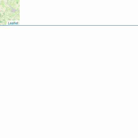
Uit in de regio magazine / fietsrout
Gratis Wifi
Leaflet
Gratis parkeren
3-DAAGS CULINAIR ARRANGEMENT
€ 
Alle dagen geldig.
Tweemaal overnachting 2-persoons
Tweemaal uitgebreid ontbijt uitgese
Brood met smeersels vooraf en twee
Afgesloten overdekte fietsenstalli
Uit in de regio magazine / fietsrout
Gratis Wifi
aard
B2B
Evenement aanmelden
Privacy stateme
Gratis parkeren