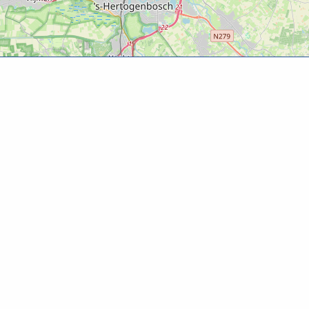
Over Beleefbommelerwaard.nl
Op Beleefbommelerwaard.nl vind je informatie over
recreatie en toerisme in de Bommelerwaard.
© 2025 Stichting Bureau Toerisme Bommelerw