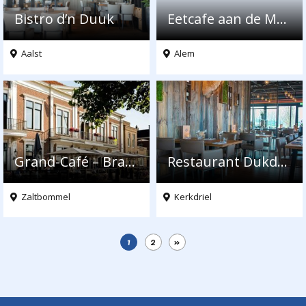
Bistro d’n Duuk
Eetcafe aan de Maas
Aalst
Alem
Grand-Café – Brasserie – Restaurant de Verdraagzaamheid
Restaurant Dukdalf
Zaltbommel
Kerkdriel
1
2
»