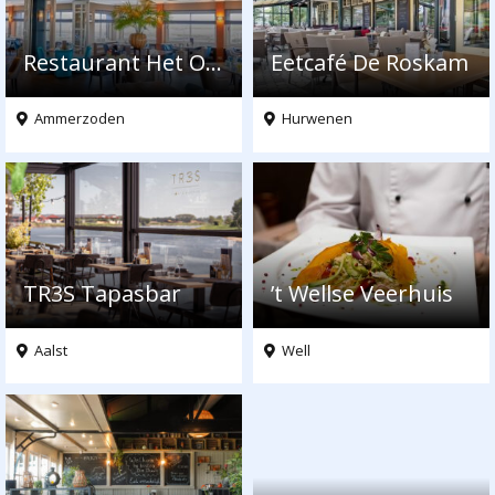
Restaurant Het Oude Veerhuis
Eetcafé De Roskam
Ammerzoden
Hurwenen
TR3S Tapasbar
’t Wellse Veerhuis
Aalst
Well