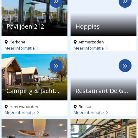
over
over
Paviljoen
Hoppies
212
Paviljoen 212
Hoppies
Kerkdriel
Ammerzoden
Meer informatie
Meer informatie
Meer
Meer
over
over
Camping
Restaurant
&
De
Jachthaven
Gouden
Camping & Jachthaven Heerewaarden
Restaurant De Gouden Molen
Heerewaarden
Molen
Heerewaarden
Rossum
Meer informatie
Meer informatie