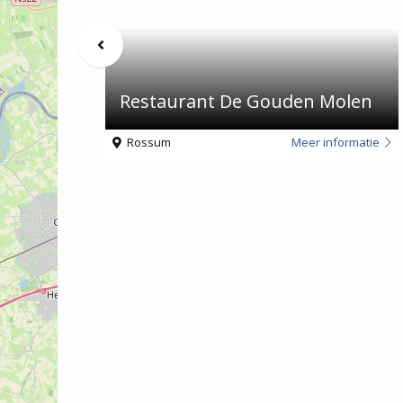
De
Gouden
Vorige
Molen
berichten
 Maas
Restaurant De Gouden Molen
eer informatie
Rossum
Meer informatie