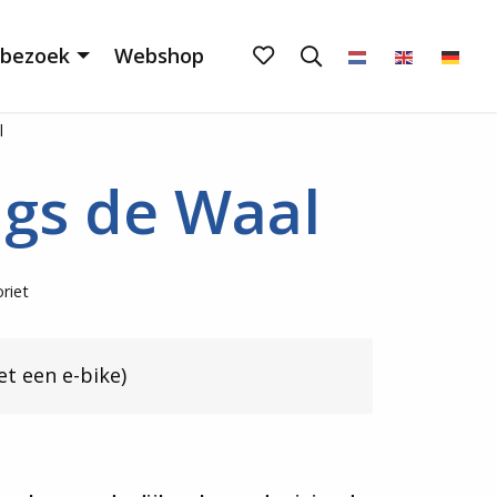
Mijn
Open
 bezoek
Webshop
het
favorieten
zoekveld
l
ngs de Waal
riet
et een e-bike)