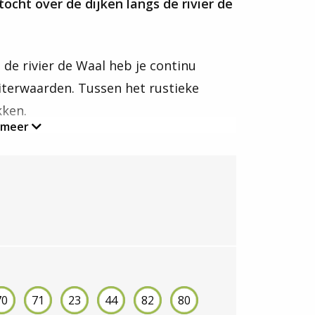
ocht over de dijken langs de rivier de
 de rivier de Waal heb je continu
uiterwaarden. Tussen het rustieke
kken.
 meer
e heerlijk culinair (na)genieten! Dit
Franse keuken met zowel klassieke als
 week geopend.
rtocht met de veerpont Tiel-Wamel
seren voor vertrek altijd de actuele
ploitant.
Kijk hier
voor alle informatie
70
71
23
44
82
80
.