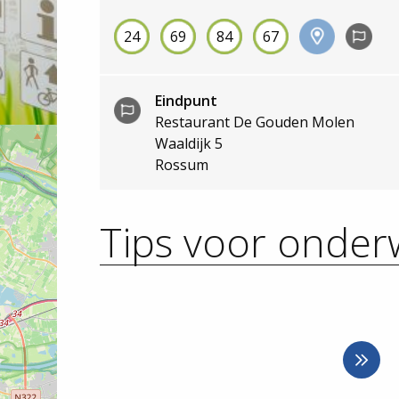
24
69
84
67
Eindpunt
Restaurant De Gouden Molen
Waaldijk 5
Rossum
Tips voor onde
Meer
over
Restaurant