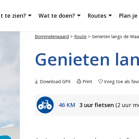
t te zien?
Wat te doen?
Routes
Plan je
Bommelerwaard
>
Route
>
Genieten langs de Waa
Genieten la
Download GPX
Print
Voeg toe als favo
46 KM
3 uur fietsen
(2 uur m