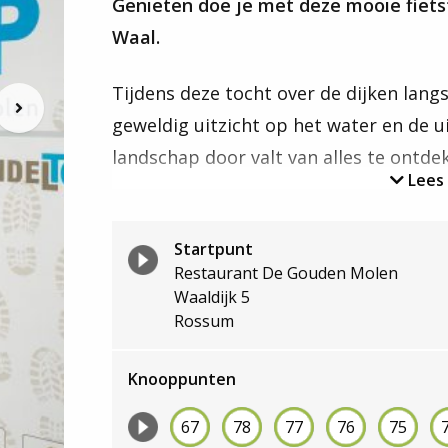
Genieten doe je met deze mooie fietst
Waal.
Tijdens deze tocht over de dijken langs
Volgende
berichten
geweldig uitzicht op het water en de 
landschap door valt van alles te ontde
Lees
Bij
De Gouden Molen
, tevens TOP, kun j
ambachtelijke restaurant biedt je een 
Startpunt
Restaurant De Gouden Molen
moderne gerechten. Alle dagen van de
Waaldijk 5
Rossum
Let op! Deze fietsroute bevat een ove
(exploitatie door Blue Amigo). Wij advi
Knooppunten
vaartijden te controleren bij de veerex
67
78
77
76
75
over veerpontjes in het Rivierengebied