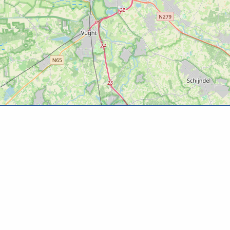
Over Beleefbommelerwaard.nl
Op Beleefbommelerwaard.nl vind je informatie over
recreatie en toerisme in de Bommelerwaard.